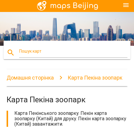
menu
search
Пошук карт
Домашня сторінка
Карта Пекіна зоопарк
Карта Пекіна зоопарк
Карта Пекінського зоопарку. Пекін карта
зоопарку (Китай) для друку. Пекін карта зоопарку
(Китай) завантажити.