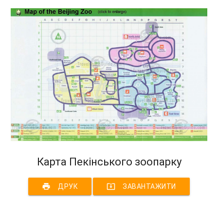
Карта Пекінського зоопарку
print
system_update_alt
ДРУК
ЗАВАНТАЖИТИ